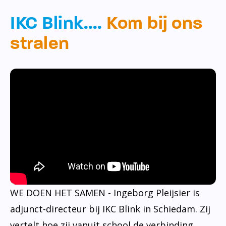
IKC Blink….
Kom bij ons
stralen
WE DOEN HET SAMEN - Ingeborg Pleijsier is
adjunct-directeur bij IKC Blink in Schiedam. Zij
vertelt hoe zij vanuit school de verbinding