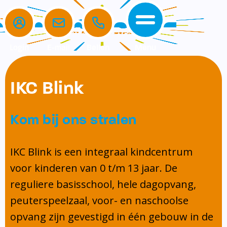
Login
E-mail
Bellen
Menu
de school
de opvang
voor ouders
IKC Blink
home
de school
het team
komkids
Verlof aanvragen
Kom bij ons stralen
de opvang
missie en kernwaarden
openingstijden
aanmelden nieuwe leerling
voor ouders
schoolgids
ouderbetrokkenheid
IKC Blink is een integraal kindcentrum
Contact
voor kinderen van 0 t/m 13 jaar. De
beleid
ouderbijdrage
reguliere basisschool, hele dagopvang,
schooltijden
medezeggenschapsraad (MR)
peuterspeelzaal, voor- en naschoolse
kalender
klachtenregeling
opvang zijn gevestigd in één gebouw in de