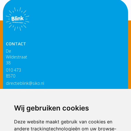
CONTACT
De
Wildestraat
38
010 473
8570
directieblink@siko.nl
3119 PM
Schiedam
Wij gebruiken cookies
ONDERDEEL VAN
Deze website maakt gebruik van cookies en
andere trackingtechnologieën om uw browse-