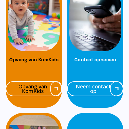
Opvang van KomKids
Contact opnemen
Opvang van
Neem contact
KomKids
op