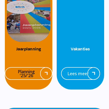
Jaarplanning
Vakanties
Planning
Lees meer
'25/'26