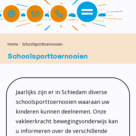
Login
E-mail
Bellen
Menu
Home
-
Schoolsporttoernooien
de school
de opvang
voor ouders
home
Schoolsporttoernooien
de school
het team
komkids
Verlof aanvragen
de opvang
missie en kernwaarden
openingstijden
aanmelden nieuwe leerling
voor ouders
schoolgids
ouderbetrokkenheid
Jaarlijks zijn er in Schiedam diverse
Contact
beleid
ouderbijdrage
schoolsporttoernooien waaraan uw
kinderen kunnen deelnemen. Onze
schooltijden
medezeggenschapsraad (MR)
vakleerkracht bewegingsonderwijs kan
kalender
klachtenregeling
u informeren over de verschillende