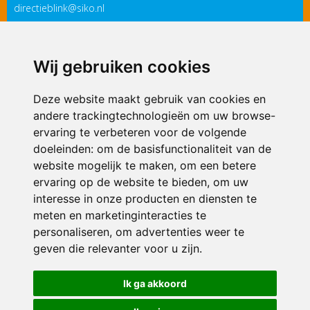
directieblink@siko.nl
3119 PM
Schiedam
Wij gebruiken cookies
ONDERDEEL VAN
Deze website maakt gebruik van cookies en
andere trackingtechnologieën om uw browse-
ervaring te verbeteren voor de volgende
doeleinden:
om de basisfunctionaliteit van de
website mogelijk te maken
,
om een betere
ervaring op de website te bieden
,
om uw
interesse in onze producten en diensten te
© 2026 IKC Blink | Alle rechten voorbehouden
meten en marketinginteracties te
personaliseren
,
om advertenties weer te
Privacy policy
|
Disclaimer
|
Klachtenregeling
|
RSIN en Anbi
|
Cookie
geven die relevanter voor u zijn
voorkeuren
.
Crealisatie
The MindOffice
Ik ga akkoord