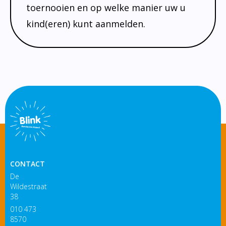
vakanties / lesvrije dagen
toernooien en op welke manier uw u
sporttoernooien
kind(eren) kunt aanmelden.
CONTACT
De
Wildestraat
38
010 473
8570