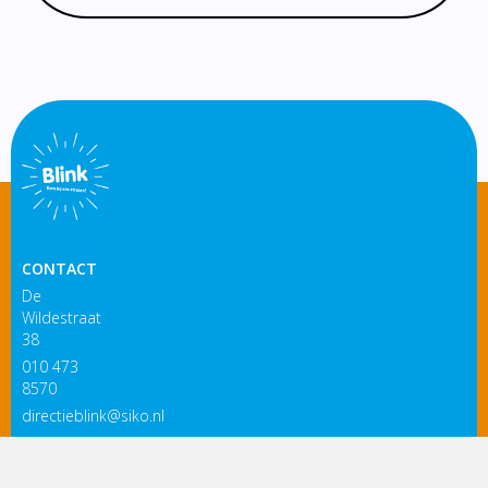
CONTACT
De
Wildestraat
38
010 473
8570
directieblink@siko.nl
3119 PM
Schiedam