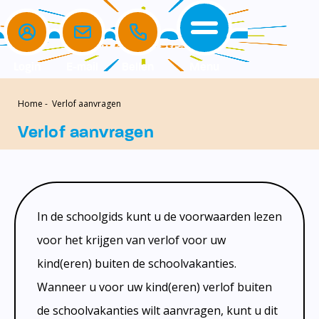
Login
E-mail
Bellen
Menu
Home
-
Verlof aanvragen
de school
de opvang
voor ouders
home
Verlof aanvragen
de school
het team
komkids
Verlof aanvragen
de opvang
missie en kernwaarden
openingstijden
aanmelden nieuwe leerling
voor ouders
schoolgids
ouderbetrokkenheid
In de schoolgids kunt u de voorwaarden lezen
Contact
beleid
ouderbijdrage
voor het krijgen van verlof voor uw
kind(eren) buiten de schoolvakanties.
schooltijden
medezeggenschapsraad (MR)
Wanneer u voor uw kind(eren) verlof buiten
kalender
klachtenregeling
de schoolvakanties wilt aanvragen, kunt u dit