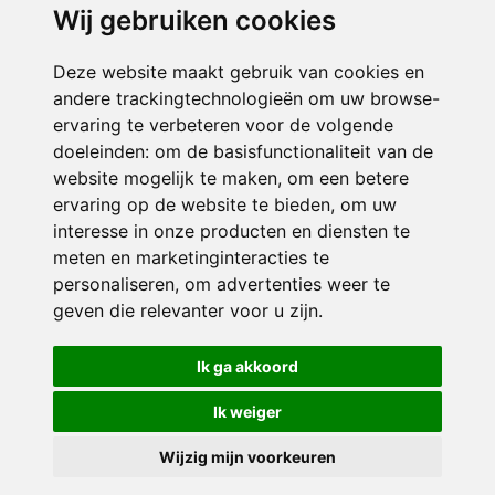
Wij gebruiken cookies
ONDERDEEL VAN
Deze website maakt gebruik van cookies en
andere trackingtechnologieën om uw browse-
ervaring te verbeteren voor de volgende
doeleinden:
om de basisfunctionaliteit van de
website mogelijk te maken
,
om een betere
ervaring op de website te bieden
,
om uw
interesse in onze producten en diensten te
© 2026 IKC Blink | Alle rechten voorbehouden
meten en marketinginteracties te
personaliseren
,
om advertenties weer te
Privacy policy
|
Disclaimer
|
Klachtenregeling
|
RSIN en Anbi
|
Cookie
geven die relevanter voor u zijn
voorkeuren
.
Crealisatie
The MindOffice
Ik ga akkoord
Ik weiger
Wijzig mijn voorkeuren