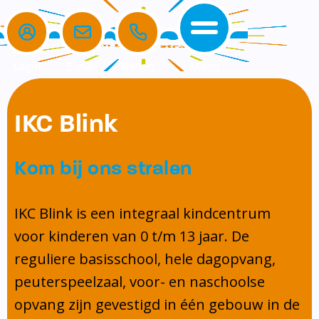
Login
E-mail
Bellen
Menu
de school
de opvang
voor ouders
IKC Blink
home
de school
het team
komkids
Verlof aanvragen
Kom bij ons stralen
de opvang
missie en kernwaarden
openingstijden
aanmelden nieuwe leerling
voor ouders
schoolgids
ouderbetrokkenheid
IKC Blink is een integraal kindcentrum
Contact
voor kinderen van 0 t/m 13 jaar. De
beleid
ouderbijdrage
reguliere basisschool, hele dagopvang,
schooltijden
medezeggenschapsraad (MR)
peuterspeelzaal, voor- en naschoolse
kalender
klachtenregeling
opvang zijn gevestigd in één gebouw in de