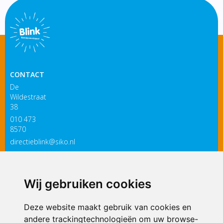
CONTACT
De
Wildestraat
38
010 473
8570
directieblink@siko.nl
3119 PM
Schiedam
Wij gebruiken cookies
ONDERDEEL VAN
Deze website maakt gebruik van cookies en
andere trackingtechnologieën om uw browse-