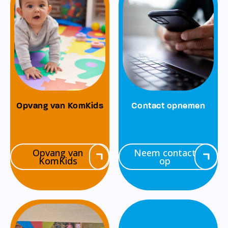
Opvang van KomKids
Contact opnemen
Opvang van
Neem contact
KomKids
op