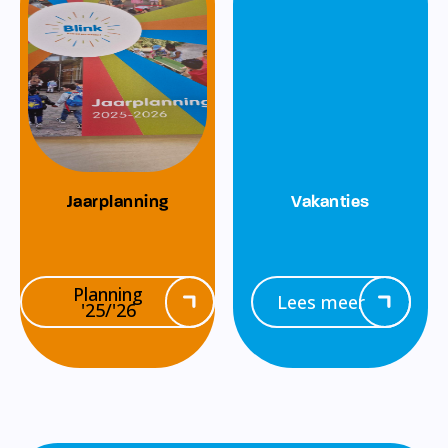
Jaarplanning
Vakanties
Planning
Lees meer
'25/'26