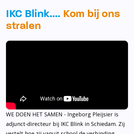
IKC Blink….
Kom bij ons
stralen
WE DOEN HET SAMEN - Ingeborg Pleijsier is
adjunct-directeur bij IKC Blink in Schiedam. Zij
vertelt hoe zij vanuit school de verbinding