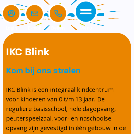
Login
E-mail
Bellen
Menu
de school
de opvang
voor ouders
IKC Blink
home
de school
het team
komkids
Verlof aanvragen
Kom bij ons stralen
de opvang
missie en kernwaarden
openingstijden
aanmelden nieuwe leerling
voor ouders
schoolgids
ouderbetrokkenheid
IKC Blink is een integraal kindcentrum
Contact
voor kinderen van 0 t/m 13 jaar. De
beleid
ouderbijdrage
reguliere basisschool, hele dagopvang,
schooltijden
medezeggenschapsraad (MR)
peuterspeelzaal, voor- en naschoolse
kalender
klachtenregeling
opvang zijn gevestigd in één gebouw in de