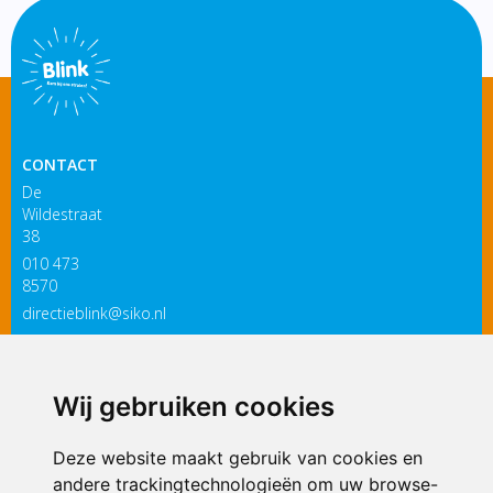
CONTACT
De
Wildestraat
38
010 473
8570
directieblink@siko.nl
3119 PM
Schiedam
Wij gebruiken cookies
ONDERDEEL VAN
Deze website maakt gebruik van cookies en
andere trackingtechnologieën om uw browse-