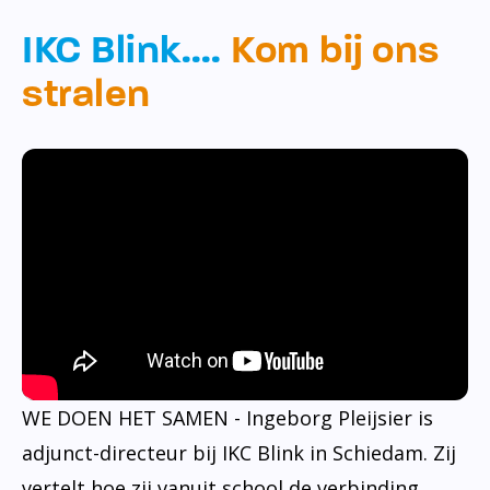
IKC Blink….
Kom bij ons
stralen
WE DOEN HET SAMEN - Ingeborg Pleijsier is
adjunct-directeur bij IKC Blink in Schiedam. Zij
vertelt hoe zij vanuit school de verbinding