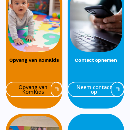
Opvang van KomKids
Contact opnemen
Opvang van
Neem contact
KomKids
op