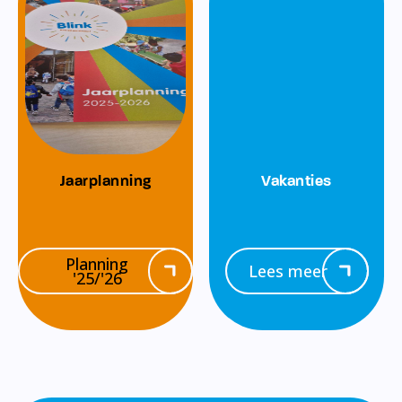
Jaarplanning
Vakanties
Planning
Lees meer
'25/'26