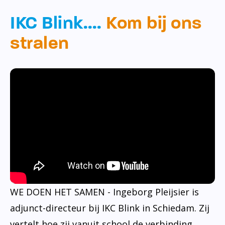
IKC Blink….
Kom bij ons
stralen
WE DOEN HET SAMEN - Ingeborg Pleijsier is
adjunct-directeur bij IKC Blink in Schiedam. Zij
vertelt hoe zij vanuit school de verbinding