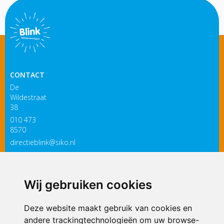
CONTACT
De
Wildestraat
38
010 473
8570
directieblink@siko.nl
3119 PM
Schiedam
Wij gebruiken cookies
ONDERDEEL VAN
Deze website maakt gebruik van cookies en
andere trackingtechnologieën om uw browse-