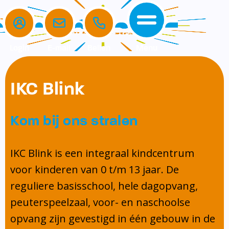
Login
E-mail
Bellen
Menu
de school
de opvang
voor ouders
IKC Blink
home
de school
het team
komkids
Verlof aanvragen
Kom bij ons stralen
de opvang
missie en kernwaarden
openingstijden
aanmelden nieuwe leerling
voor ouders
schoolgids
ouderbetrokkenheid
IKC Blink is een integraal kindcentrum
Contact
voor kinderen van 0 t/m 13 jaar. De
beleid
ouderbijdrage
reguliere basisschool, hele dagopvang,
schooltijden
medezeggenschapsraad (MR)
peuterspeelzaal, voor- en naschoolse
kalender
klachtenregeling
opvang zijn gevestigd in één gebouw in de