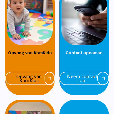
Opvang van KomKids
Contact opnemen
Opvang van
Neem contact
KomKids
op