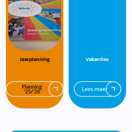
Jaarplanning
Vakanties
Planning
Lees meer
'25/'26